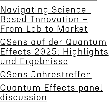
Navigat­ing Science-
Based Innova­tion –
From Lab to Market
QSens auf der Quantum
Effects 2025: Highlights
und Ergebnisse
QSens Jahre­str­e­f­fen
Quantum Effects panel
discussion