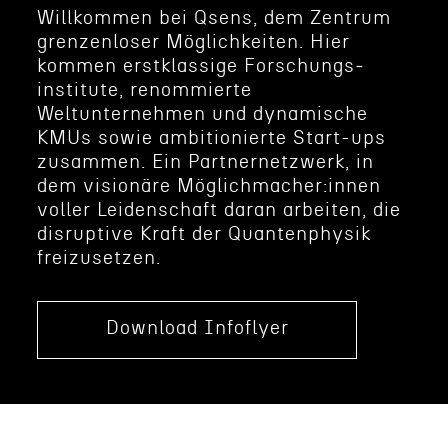
Willkom­men bei Qsens, dem Zentrum
grenzen­loser Möglichkeiten. Hier
kommen erstk­las­sige Forschungs­
institute, renom­mierte
Weltunternehmen und dynamis­che
KMUs sowie ambition­ierte Start-ups
zusam­men. Ein Partner­netzwerk, in
dem visionäre Möglichmacher:innen
voller Leiden­schaft daran arbeiten, die
disrup­tive Kraft der Quanten­physik
freizusetzen.
Download Infoflyer