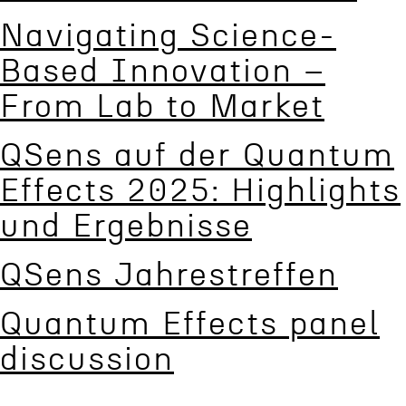
Navigat­ing Science-
Based Innova­tion –
From Lab to Market
QSens auf der Quantum
Effects 2025: Highlights
und Ergebnisse
QSens Jahre­str­e­f­fen
Quantum Effects panel
discussion