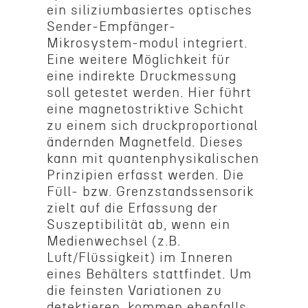
ein siliz­ium­basiertes optis­ches
Sender-Empfänger-
Mikrosystem-modul integri­ert.
Eine weitere Möglichkeit für
eine indirekte Druckmes­sung
soll getestet werden. Hier führt
eine magne­tostrik­tive Schicht
zu einem sich druck­pro­por­tional
ändern­den Magnet­feld. Dieses
kann mit quanten­physikalis­chen
Prinzip­ien erfasst werden. Die
Füll- bzw. Grenz­s­tandssen­sorik
zielt auf die Erfas­sung der
Suszep­ti­bil­ität ab, wenn ein
Medien­wech­sel (z.B.
Luft/Flüssigkeit) im Inneren
eines Behäl­ters stattfindet. Um
die feinsten Varia­tio­nen zu
detek­tieren, kommen ebenfalls