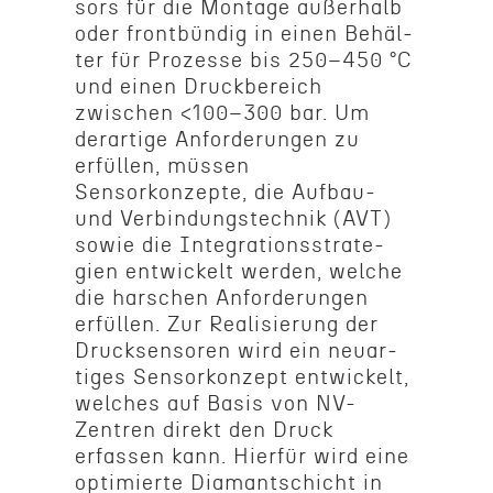
sors für die Montage außer­halb
oder front­bündig in einen Behäl­
ter für Prozesse bis 250–450 °C
und einen Druck­bere­ich
zwischen <100–300 bar. Um
derar­tige Anforderun­gen zu
erfüllen, müssen
Sensorkonzepte, die Aufbau-
und Verbindung­stech­nik (AVT)
sowie die Integra­tionsstrate­
gien entwick­elt werden, welche
die harschen Anforderun­gen
erfüllen. Zur Realisierung der
Druck­sen­soren wird ein neuar­
tiges Sensorkonzept entwick­elt,
welches auf Basis von NV-
Zentren direkt den Druck
erfassen kann. Hierfür wird eine
optimierte Diamantschicht in