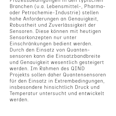
Prozess­be­din­gun­gen in den typis­chen
Branchen (u.a. Lebensmittel‑, Pharma-
oder Petrochemie-Industrie) stellen
hohe Anforderun­gen an Genauigkeit,
Robus­theit und Zuver­läs­sigkeit der
Sensoren. Diese können mit heuti­gen
Sensorkonzepten nur unter
Einschränkun­gen bedient werden.
Durch den Einsatz von Quanten­
sensoren kann die Einsatzband­bre­ite
und Genauigkeit wesentlich gesteigert
werden. Im Rahmen des QIND
Projekts sollen daher Quanten­sensoren
für den Einsatz in Extrem­be­din­gun­gen,
insbeson­dere hinsichtlich Druck und
Temper­atur unter­sucht und entwick­elt
werden.