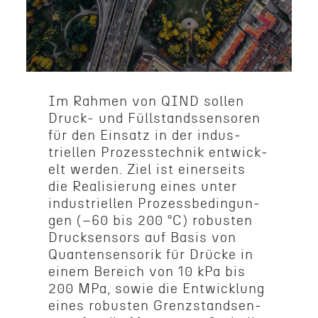
Im Rahmen von QIND sollen
Druck- und Füllstandssen­soren
für den Einsatz in der indus­
triellen Prozesstech­nik entwick­
elt werden. Ziel ist einer­seits
die Realisierung eines unter
indus­triellen Prozess­be­din­gun­
gen (–60 bis 200 °C) robusten
Druck­sen­sors auf Basis von
Quantensen­sorik für Drücke in
einem Bereich von 10 kPa bis
200 MPa, sowie die Entwick­lung
eines robusten Grenz­s­tand­sen­