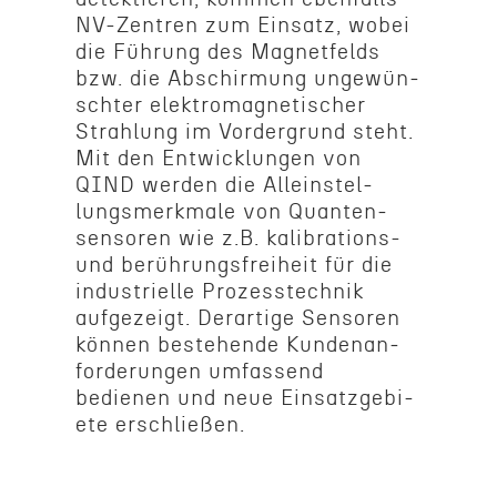
NV-Zentren zum Einsatz, wobei
die Führung des Magnet­felds
bzw. die Abschir­mung ungewün­
schter elektro­mag­netis­cher
Strahlung im Vorder­grund steht.
Mit den Entwick­lun­gen von
QIND werden die Allein­stel­
lungsmerk­male von Quanten­
sensoren wie z.B. kalibrations-
und berührungs­frei­heit für die
indus­trielle Prozesstech­nik
aufgezeigt. Derar­tige Sensoren
können beste­hende Kunde­nan­
forderun­gen umfassend
bedienen und neue Einsatzge­bi­
ete erschließen.