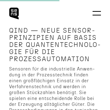
QIND — NEUE SENSOR­
PRINZIP­IEN AUF BASIS
DER QUANTEN­TECH­NOLO­
GIE FÜR DIE
PROZESSAUTOMATION
Sensoren für die indus­trielle Anwen­
dung in der Prozesstech­nik finden
einen großflächi­gen Einsatz in der
Verfahren­stech­nik und werden in
großen Stück­zahlen benötigt. Sie
spielen eine entschei­dende Rolle bei
der Erzeu­gung alltäglicher Güter. Die