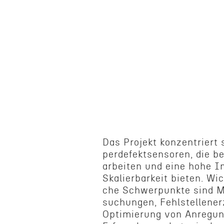
Das Projekt konzen­tri­ert
perde­fek­t­sen­soren, die 
arbeiten und eine hohe I
Skalier­barkeit bieten. Wic
che Schwer­punkte sind Ma
suchun­gen, Fehlstel­len­e
Optimierung von Anregun