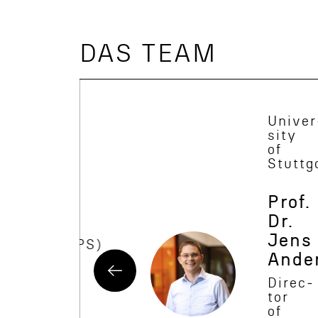
DAS TEAM
Univer
sity
of
Insti­
Stuttg
tut
für
Prof.
Mikroelek­
tronik
Dr.
Stuttgart
Jens
(IMS CHIPS)
Ande
Dr.
Direc­
tor
Mathias
of