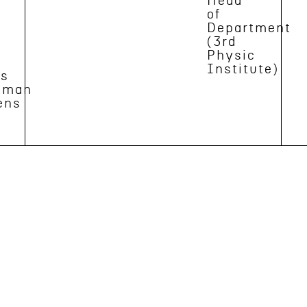
Head
of
Department
(3rd
Physic
Institute)
rs
sman
ens