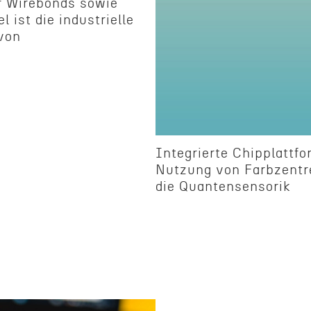
r Wirebonds sowie
el ist die indus­trielle
 von
Integri­erte Chipplat­t
Nutzung von Farbzen­tren
die Quantensensorik