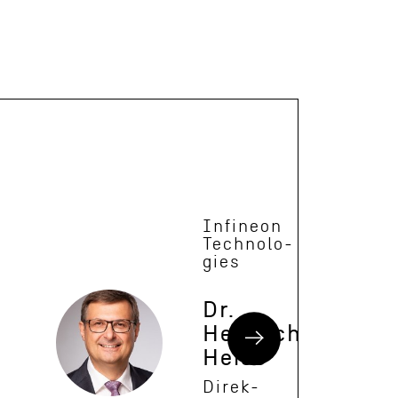
Infineon
Technolo­
gies
Dr.
Heinrich
Heiss
Direk­