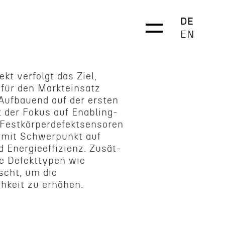
DE
EN
kt verfolgt das Ziel,
für den Marktein­satz
 Aufbauend auf der ersten
 der Fokus auf Enabling-
estkör­perde­fek­t­sen­soren
id mit Schwer­punkt auf
d Energieef­fizienz. Zusät­
 Defek­t­typen wie
scht, um die
chkeit zu erhöhen.