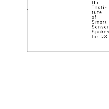
Kaschel
the
Insti­
Geschäfts­
tute
feldleiter
of
Silizium-
Smart
Photonik
Senso
Spoke
for QS