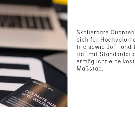
Skalier­bare Quante
sich für Hochvol­u­m
trie sowie IoT- und
ität mit Standard­proz
ermöglicht eine kos
Maßstab.