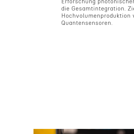
Erforschung photonis­che
die Gesamt­in­te­gra­tion. Zi
Hochvol­u­men­pro­duk­tion
Quantensensoren.