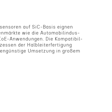
n­sensoren auf SiC-Basis eignen
en­märkte wie die Automo­bilin­dus­
 IoE-Anwendungen. Die Kompat­i­bil­
essen der Halbleit­er­fer­ti­gung
tengün­stige Umset­zung in großem