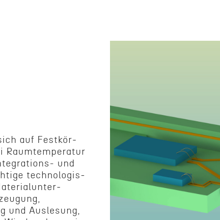
 sich auf Festkör­
bei Raumtem­per­atur
ntegrations- und
htige technol­o­gis­
teri­alun­ter­
rzeu­gung,
g und Ausle­sung,