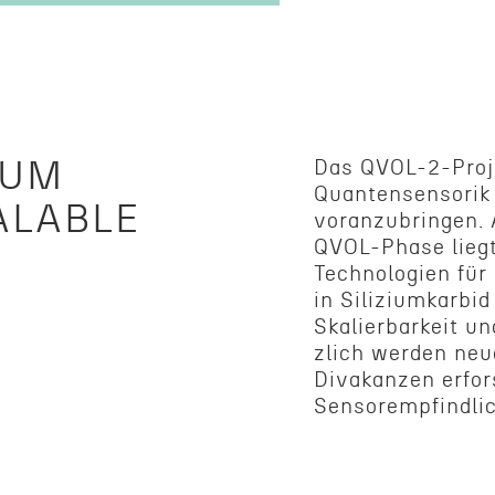
TUM
Das QVOL-2-Proje
Quantensen­sorik 
ALABLE
voranzubrin­gen.
QVOL-Phase liegt
Technologien für F
in Siliz­iumkar­b
Skalier­barkeit un
zlich werden neue
Divakanzen erfor
Sensorempfind­li