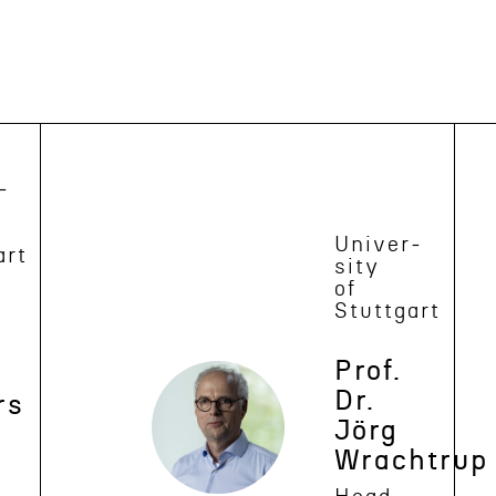
­
Univer­
art
sity
of
Stuttgart
Prof.
Dr.
rs
Jörg
Wrachtrup